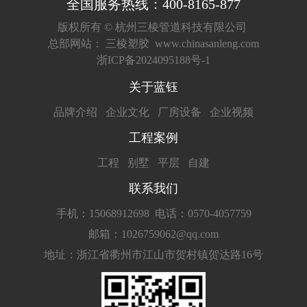
全国服务热线：400-8165-877
版权所有 ©
杭州三棱管道科技有限公司
总部网站：
三棱塑胶
www.chinasanleng.com
浙ICP备2024095188号-1
关于蓝钰
品牌介绍
企业文化
厂房设备
企业视频
工程案例
工程
别墅
平层
自建
联系我们
手机：15068912698
电话：0570-4057759
邮箱：1026759062@qq.com
地址：浙江省衢州市江山市贺村镇贺达路16号