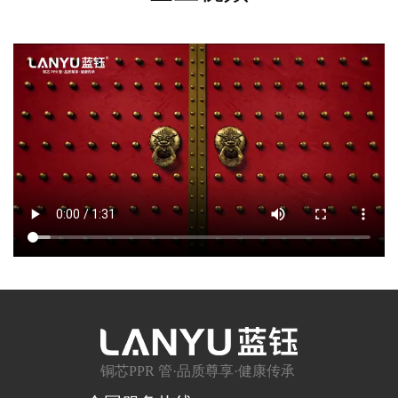
铜芯PPR 管·品质尊享·健康传承