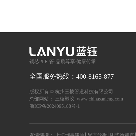
铜芯PPR 管·品质尊享·健康传承
全国服务热线：400-8165-877
版权所有 ©
杭州三棱管道科技有限公司
总部网站：
三棱塑胶
www.chinasanleng.com
浙ICP备2024095188号-1
友情链接：
上海刑事律师
配方分析
闭式冷却塔