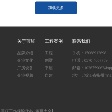
加载更多
关于蓝钰
工程案例
联系我们
品牌介绍
工程
手机：15068912698
企业文化
别墅
电话：0570-4057759
厂房设备
平层
邮箱：1026759062@qq
企业视频
自建
地址：浙江省衢州市江
重庆工伤保险代办
黄页大全