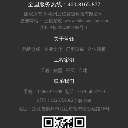
全国服务热线：400-8165-877
版权所有 ©
杭州三棱管道科技有限公司
总部网站：
三棱塑胶
www.chinasanleng.com
浙ICP备2024095188号-1
关于蓝钰
品牌介绍
企业文化
厂房设备
企业视频
工程案例
工程
别墅
平层
自建
联系我们
手机：15068912698
电话：0570-4057759
邮箱：1026759062@qq.com
地址：浙江省衢州市江山市贺村镇贺达路16号