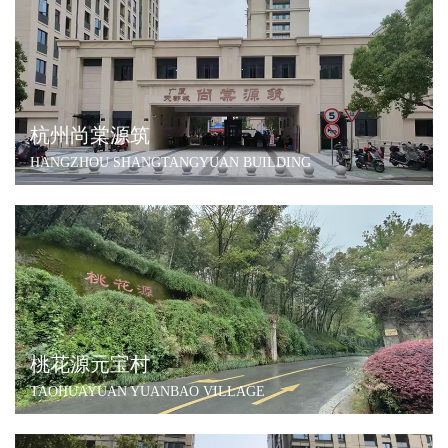
杭州尚棠源筑
HANGZHOU SHANGTANGYUAN BUILDING
桃花源元宝村
TAOHUAYUAN YUANBAO VILLAGE