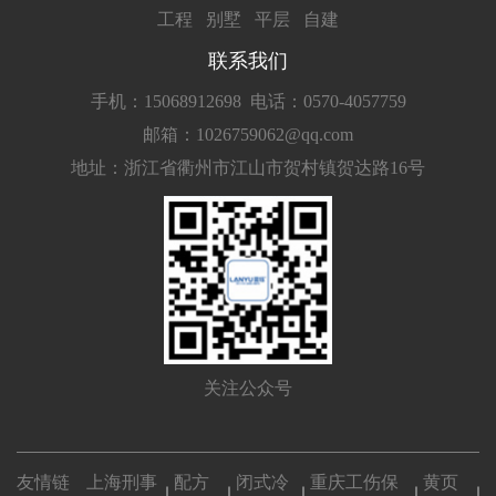
工程
别墅
平层
自建
联系我们
手机：15068912698
电话：0570-4057759
邮箱：1026759062@qq.com
地址：浙江省衢州市江山市贺村镇贺达路16号
关注公众号
友情链
上海刑事
配方
闭式冷
重庆工伤保
黄页