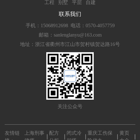
工程
别墅
平层
自建
联系我们
手机：15068912698
电话：0570-4057759
邮箱：sanlenglanyu@163.com
地址：浙江省衢州市江山市贺村镇贺达路16号
关注公众号
友情链
上海刑事
配方
闭式冷
重庆工伤保
黄页