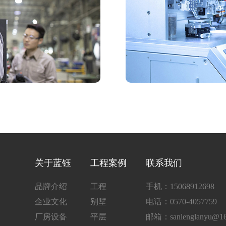
关于蓝钰
工程案例
联系我们
品牌介绍
工程
手机：15068912698
企业文化
别墅
电话：0570-4057759
厂房设备
平层
邮箱：sanlenglanyu@16