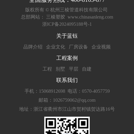
版权所有 ©
杭州三棱管道科技有限公司
总部网站：
三棱塑胶
www.chinasanleng.com
浙ICP备2024095188号-1
关于蓝钰
品牌介绍
企业文化
厂房设备
企业视频
工程案例
工程
别墅
平层
自建
联系我们
手机：15068912698
电话：0570-4057759
邮箱：1026759062@qq.com
地址：浙江省衢州市江山市贺村镇贺达路16号