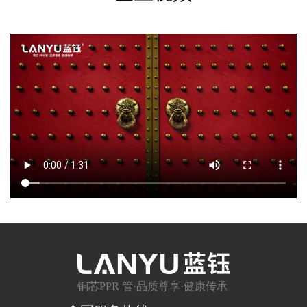
铜芯PPR 管·品质尊享·健康传承