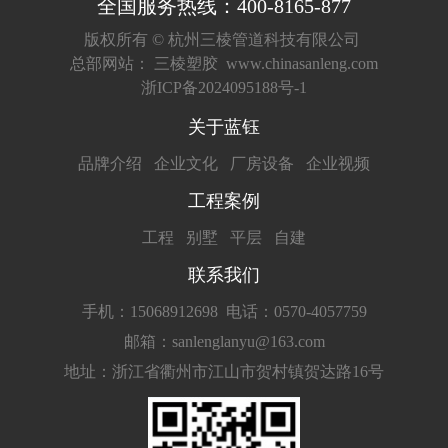
全国服务热线：400-8165-877
版权所有 ©
杭州三棱管道科技有限公司
总部网站：
三棱塑胶
www.chinasanleng.com
浙ICP备2024095188号-1
关于蓝钰
品牌介绍
企业文化
厂房设备
企业视频
工程案例
工程
别墅
平层
自建
联系我们
手机：15068912698
电话：0570-4057759
邮箱：sanlenglanyu@163.com
地址：浙江省衢州市江山市贺村镇贺达路16号