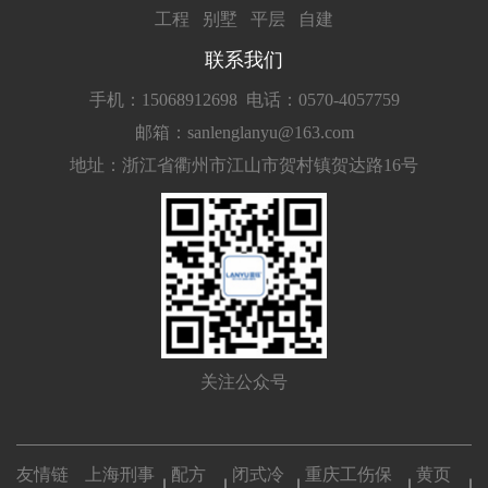
工程
别墅
平层
自建
联系我们
手机：15068912698
电话：0570-4057759
邮箱：sanlenglanyu@163.com
地址：浙江省衢州市江山市贺村镇贺达路16号
关注公众号
友情链
上海刑事
配方
闭式冷
重庆工伤保
黄页