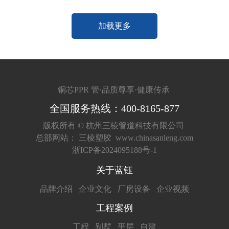
加载更多
铜芯PPR 管·品质尊享·健康传承
全国服务热线：400-8165-877
版权所有 ©
杭州三棱管道科技有限公司
总部网站：
三棱塑胶
www.chinasanleng.com
浙ICP备2024095188号-1
关于蓝钰
品牌介绍
企业文化
厂房设备
企业视频
工程案例
工程
别墅
平层
自建