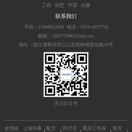
工程
别墅
平层
自建
联系我们
手机：15068912698
电话：0570-4057759
邮箱：1026759062@qq.com
地址：浙江省衢州市江山市贺村镇贺达路16号
关注公众号
友情链
上海刑事
配方
闭式冷
重庆工伤保
黄页