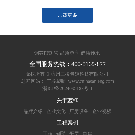
加载更多
铜芯PPR 管·品质尊享·健康传承
全国服务热线：400-8165-877
版权所有 ©
杭州三棱管道科技有限公司
总部网站：
三棱塑胶
www.chinasanleng.com
浙ICP备2024095188号-1
关于蓝钰
品牌介绍
企业文化
厂房设备
企业视频
工程案例
工程
别墅
平层
自建