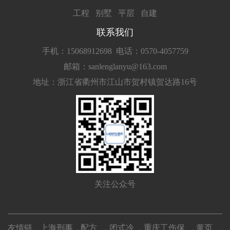
工程
别墅
平层
自建
联系我们
手机：15068912698
电话：0570-4057759
邮箱：sanlenglanyu@163.com
地址：浙江省衢州市江山市贺村镇贺达路16号
关注公众号
友情链
上海刑事
配方
闭式冷
重庆工伤保
黄页