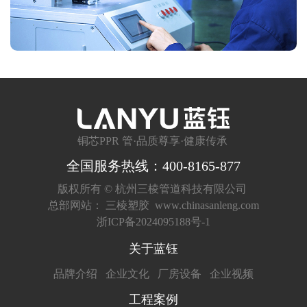
铜芯PPR 管·品质尊享·健康传承
全国服务热线：400-8165-877
版权所有 ©
杭州三棱管道科技有限公司
总部网站：
三棱塑胶
www.chinasanleng.com
浙ICP备2024095188号-1
关于蓝钰
品牌介绍
企业文化
厂房设备
企业视频
工程案例