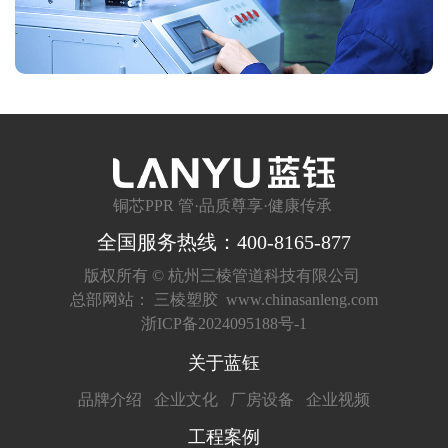
铜芯PPR 管·品质尊享·健康传承
全国服务热线：400-8165-877
版权所有 ©
杭州三棱管道科技有限公司
总部网站：
三棱塑胶
www.chinasanleng.com
浙ICP备2024095188号-1
关于蓝钰
品牌介绍
企业文化
厂房设备
企业视频
工程案例