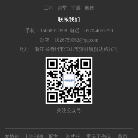
工程
别墅
平层
自建
联系我们
手机：15068912698
电话：0570-4057759
邮箱：1026759062@qq.com
地址：浙江省衢州市江山市贺村镇贺达路16号
关注公众号
友情链
上海刑事
配方
闭式冷
重庆工伤保
黄页